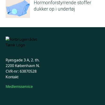
Hormonforstyrrende stoffer
dukker op i undertøj
Ryesgade 3 A, 2. th.
2200 København N.
CVR-nr: 63870528
Kontakt
Medlemsservice
Man-tirsdag: kl. 9-12
Onsdag: Lukket
Tors-fredag: kl. 9-12