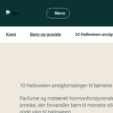
Gå
til
Menu
hovedindhold
Kemi
Børn og gravide
10 Halloween-ansig
10 Halloween-ansigtsmalinger til børnen
Parfume og mistænkt hormonforstyrrende 
sminke, der forvandler børn til monstre ell
gode valg til halloween.