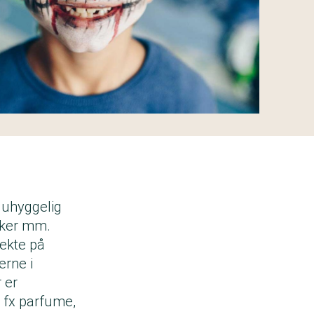
r uhyggelig
ikker mm.
rekte på
erne i
 er
 fx parfume,