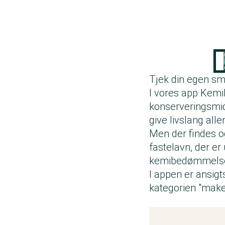
Tjek din egen s
I vores app
Kemi
konserveringsmid
give livslang all
Men der findes o
fastelavn, der e
kemibedømmelse
I appen er ansig
kategorien "make