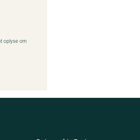
.
 at oplyse om
.