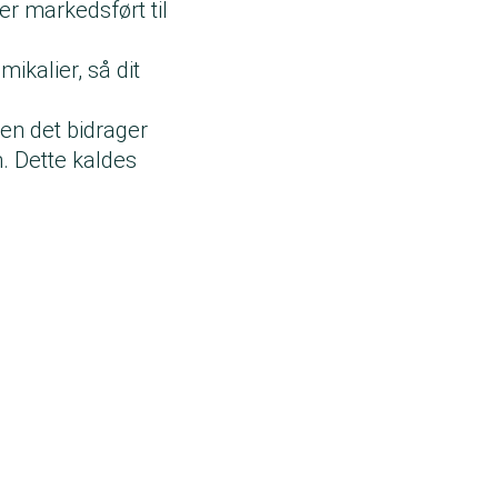
r markedsført til
ikalier, så dit
.
men det bidrager
. Dette kaldes