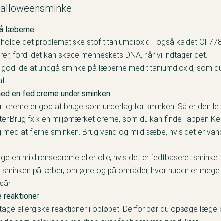
l halloweensminke
å læberne
holde det problematiske stof titaniumdioxid - også kaldet CI 77
arer, fordi det kan skade menneskets DNA, når vi indtager det.
n god ide at undgå sminke på læberne med titaniumdioxid, som du 
af.
ed en fed creme under sminken
ri creme er god at bruge som underlag for sminken. Så er den lett
ter.Brug fx x en miljømærket creme, som du kan finde i appen K
med at fjerne sminken. Brug vand og mild sæbe, hvis det er va
ge en mild rensecreme eller olie, hvis det er fedtbaseret sminke.
sminken på læber, om øjne og på områder, hvor huden er meget t
 sår.
e reaktioner
at tage allergiske reaktioner i opløbet. Derfor bør du opsøge læg