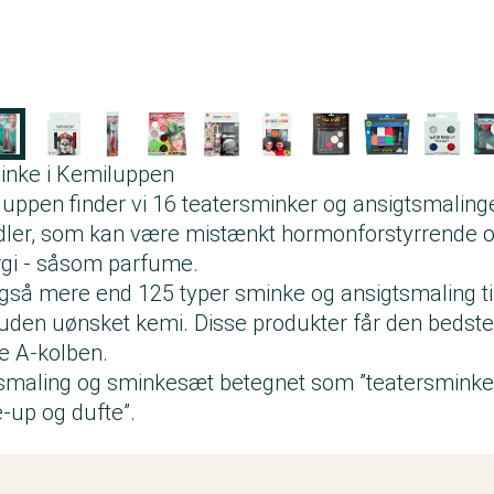
minke i Kemiluppen
luppen
finder vi 16 teatersminker og ansigtsmalinge
ler, som kan være mistænkt hormonforstyrrende og
ergi - såsom parfume.
gså mere end 125 typer sminke og ansigtsmaling ti
r uden uønsket kemi. Disse produkter får den bedste
 A-kolben.
tsmaling og sminkesæt betegnet som ”teatersminke
-up og dufte”.