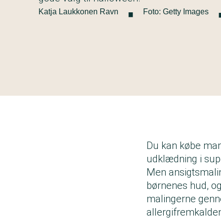
·
Katja Laukkonen Ravn
Foto: Getty Images
Du kan købe mange
udklædning i sup
Men ansigtsmalin
børnenes hud, og
malingerne genne
allergifremkalde