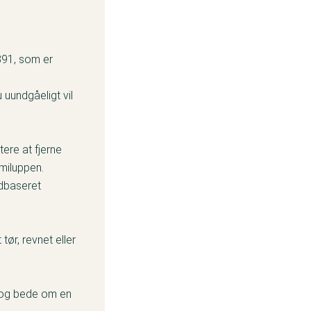
891, som er
uundgåeligt vil
ere at fjerne
emiluppen.
ndbaseret
ør, revnet eller
e og bede om en