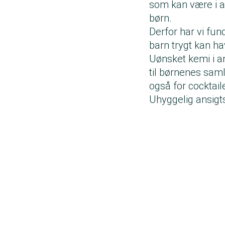
som kan være i a
børn.
Derfor har vi fun
barn trygt kan h
Uønsket kemi i an
til børnenes sam
også for cocktail
Uhyggelig ansig