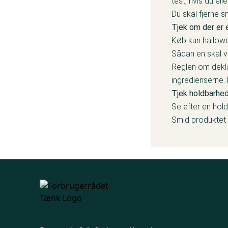
test, hvis du el
Du skal fjerne 
Tjek om der er 
Køb kun hallowe
Sådan en skal væ
Reglen om deklar
ingredienserne.
Tjek holdbarhe
Se efter en ho
Smid produktet 