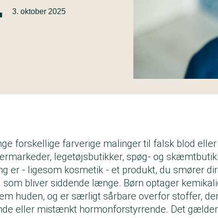
·
3. oktober 2025
 forskellige farverige malinger til falsk blod elle
ermarkeder, legetøjsbutikker, spøg- og skæmtbut
g er - ligesom kosmetik - et produkt, du smører di
 som bliver siddende længe. Børn optager kemikali
m huden, og er særligt sårbare overfor stoffer, der
nde eller mistænkt hormonforstyrrende. Det gælder