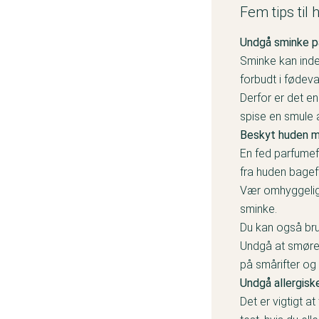
Fem tips ti
Undgå sminke p
Sminke kan inde
forbudt i fødev
Derfor er det e
spise en smule 
Beskyt huden m
En fed parfumef
fra huden bagef
Vær omhyggelig 
sminke.
Du kan også bru
Undgå at smøre 
på smårifter og
Undgå allergisk
Det er vigtigt 