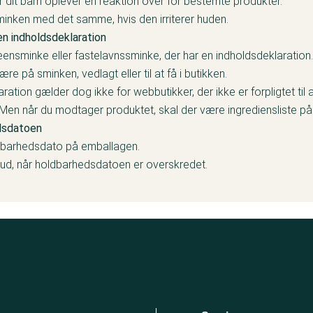
ler dit barn oplever en reaktion over for bestemte produkter.
sminken med det samme, hvis den irriterer huden.
en indholdsdeklaration
ensminke eller fastelavnssminke, der har en indholdsdeklaration
re på sminken, vedlagt eller til at få i butikken.
ation gælder dog ikke for webbutikker, der ikke er forpligtet til
 Men når du modtager produktet, skal der være ingrediensliste på
dsdatoen
ldbarhedsdato på emballagen.
ud, når holdbarhedsdatoen er overskredet.