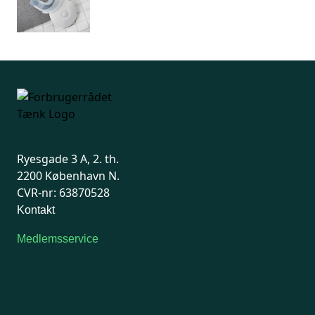
Ryesgade 3 A, 2. th.
2200 København N.
CVR-nr: 63870528
Kontakt
Medlemsservice
Man-tirsdag: kl. 9-12
Onsdag: Lukket
Tors-fredag: kl. 9-12
7741 7741