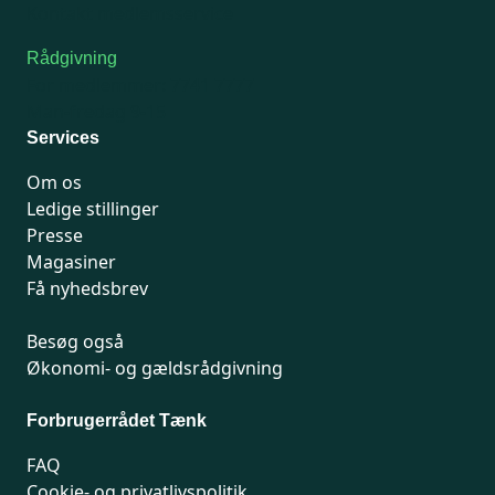
Kontakt medlemsservice
Rådgivning
For medlemmer: 7741 7777
Man-fredag 9-15
Services
Om os
Ledige stillinger
Presse
Magasiner
Få nyhedsbrev
Besøg også
Økonomi- og gældsrådgivning
Forbrugerrådet Tænk
FAQ
Cookie- og privatlivspolitik