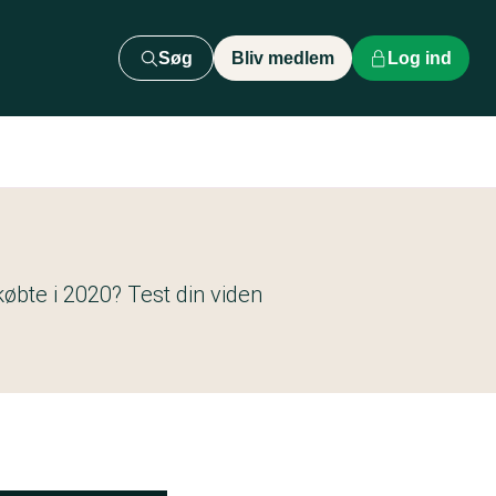
Søg
Bliv medlem
Log ind
øbte i 2020? Test din viden