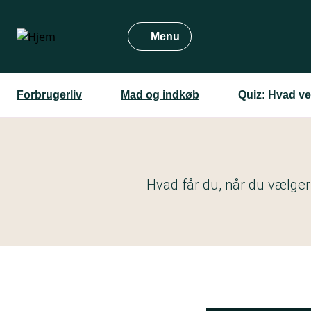
Gå
til
Menu
hovedindhold
Forbrugerliv
Mad og indkøb
Quiz: Hvad v
Hvad får du, når du vælger