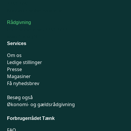
7741 7741
Kontakt medlemsservice
Rådgivning
For medlemmer: 7741 7777
Man-fredag 9-15
Services
Om os
Ledige stillinger
Presse
Magasiner
Få nyhedsbrev
Besøg også
Økonomi- og gældsrådgivning
Forbrugerrådet Tænk
FAQ