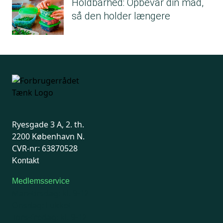
Holdbarhed: Opbevar din mad,
så den holder længere
Ryesgade 3 A, 2. th.
2200 København N.
CVR-nr: 63870528
Kontakt
Medlemsservice
Man-tirsdag: kl. 9-12
Onsdag: Lukket
Tors-fredag: kl. 9-12