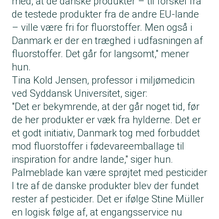
med, at de danske produkter – til forskel fra
de testede produkter fra de andre EU-lande
– ville være fri for fluorstoffer. Men også i
Danmark er der en træghed i udfasningen af
fluorstoffer. Det går for langsomt," mener
hun.
Tina Kold Jensen, professor i miljømedicin
ved Syddansk Universitet, siger:
"Det er bekymrende, at der går noget tid, før
de her produkter er væk fra hylderne. Det er
et godt initiativ, ­Danmark tog med forbuddet
mod fluorstoffer i føde­vareemballage til
inspiration for andre lande," siger hun.
Palmeblade kan være sprøjtet med pesticider
I tre af de danske produkter blev der fundet
rester af pesticider. Det er ifølge Stine Müller
en logisk følge af, at engangsservice nu