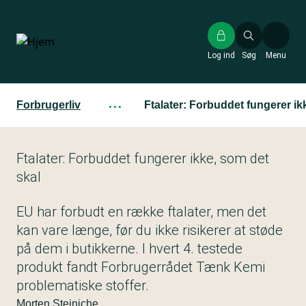
Gå
til
hovedindhold
Log ind
Søg
Menu
Forbrugerliv
···
Ftalater: Forbuddet fungerer ik
Ftalater: Forbuddet fungerer ikke, som det
skal
EU har forbudt en række ftalater, men det
kan vare længe, før du ikke risikerer at støde
på dem i butikkerne. I hvert 4. testede
produkt fandt Forbrugerrådet Tænk Kemi
problematiske stoffer.
Morten Steiniche