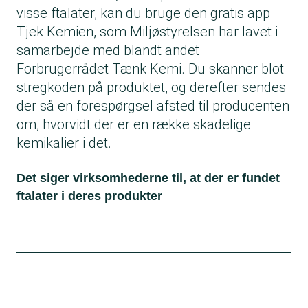
visse ftalater, kan du bruge den
gratis app
Tjek Kemien
, som Miljøstyrelsen har lavet i
samarbejde med blandt andet
Forbrugerrådet Tænk Kemi. Du skanner blot
stregkoden på produktet, og derefter sendes
der så en forespørgsel afsted til producenten
om, hvorvidt der er en række skadelige
kemikalier i det.
Det siger virksomhederne til, at der er fundet
ftalater i deres produkter
Hos
Jem & Fix
kalder salgs- og indkøbschef
Peter Nyboe det i en mail til Forbrugerrådet
Tænk for “yderst beklageligt”, at der er fundet