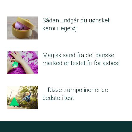
for høje værdier af ftalater i en toiletslange
og en bold:
“(Det) ... beror på en fejl, som selvfølgelig
Sådan undgår du uønsket
aldrig må ske. Vi tager problemet meget
kemi i legetøj
alvorligt og har naturligvis straks henvendt os
til vores leverandør,” skriver han og
forklarer videre, at Jem & Fix’ leverandører er
Magisk sand fra det danske
forpligtede til at sikre, at grænseværdierne
marked er testet fri for asbest
for ftalater overholdes. Fundet af ftalaterne
giver derfor anledning til selvransagelse.
“På baggrund af jeres henvendelse vil vi (...)
Disse trampoliner er de
gennemgå vores nuværende interne
bedste i test
procedurer.”
Jem & Fix har efter henvendelsen fra
Forbrugerrådet Tænk fjernet de to produkter
fra hylderne og desuden foretaget en
tilbagekaldelse af dem, der allerede er solgt.