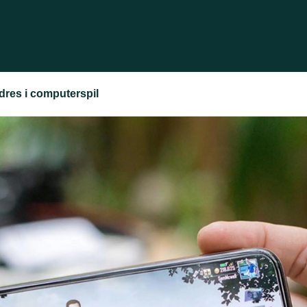
dres i computerspil