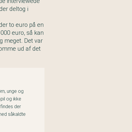
 de interviewede
der deltog i
ider to euro på en
 1.000 euro, så kan
tig meget. Det var
t komme ud af det
ørn, unge og
pil og ikke
findes der
 med såkaldte