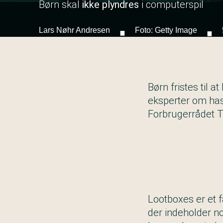
Børn skal
ikke plyndres
i computerspil
·
·
Lars Nøhr Andresen
Foto: Getty Image
Børn fristes til 
eksperter om hasa
Forbrugerrådet T
Lootboxes er et f
der indeholder no