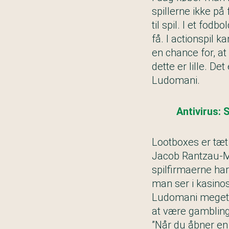
spillerne ikke på 
til spil. I et fod
få. I ac­­­­tion­­­
en chance for, at
dette er lille. D
Ludomani.
Antivirus:
Lootboxes er tæt
Jacob Rantzau-Me
spilfirmaerne h
man ser i kasino
Ludomani meget 
at være gambling
”Når du åbner en