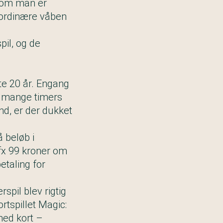
r om man er
aordinære våben
pil, og de
te 20 år. Engang
et mange timers
nd, er der dukket
å beløb i
fx 99 kroner om
etaling for
spil blev rigtig
rtspillet Magic:
med kort –