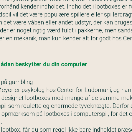
forhånd kender indholdet. Indholdet i lootboxes er for
boldspil vil det være populære spillere eller spillerdr
spil kan det være våben eller andet udstyr, der kan bruges
 der er noget rigtig værdifuldt i pakkerne, men san
et er en mekanik, man kun kender alt for godt hos Cen
 Sådan beskytter du din computer
 på gambling
yer er psykolog hos Center for Ludomani, og han f
ar designet lootboxes med mange af de samme mek
spil som roulette og enarmede tyveknægte. Derfor e
opmærksom på lootboxes i computerspil, for det e
.
 lootbox, får du som regel ikke bare indholdet præ