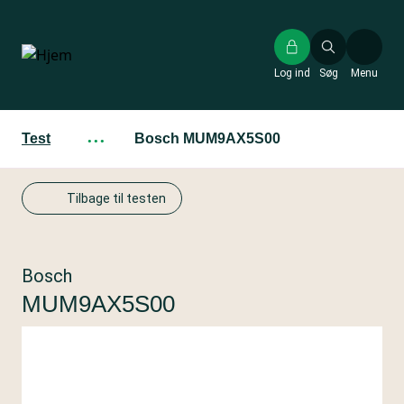
Gå
til
hovedindhold
Log ind
Søg
Menu
Test
···
Bosch MUM9AX5S00
Tilbage til testen
Bosch
MUM9AX5S00