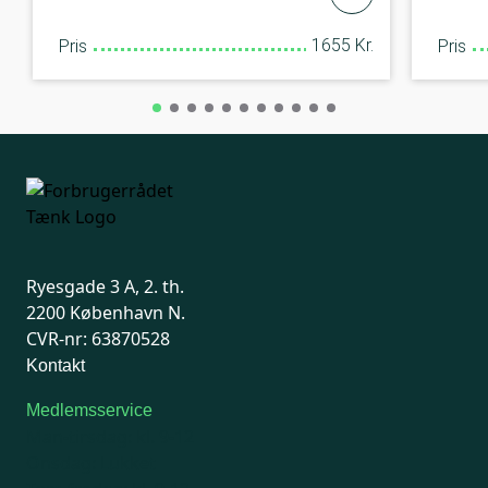
1655 Kr.
Pris
Pris
Ryesgade 3 A, 2. th.
2200 København N.
CVR-nr: 63870528
Kontakt
Medlemsservice
Man-tirsdag: kl. 9-12
Onsdag: Lukket