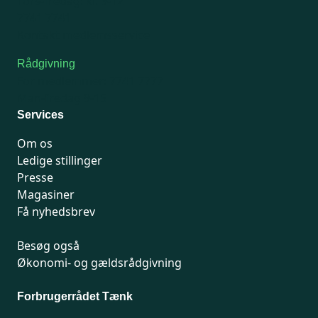
Tors-fredag: kl. 9-12
7741 7741
Kontakt medlemsservice
Rådgivning
For medlemmer: 7741 7777
Man-fredag 9-15
Services
Om os
Ledige stillinger
Presse
Magasiner
Få nyhedsbrev
Besøg også
Økonomi- og gældsrådgivning
Forbrugerrådet Tænk