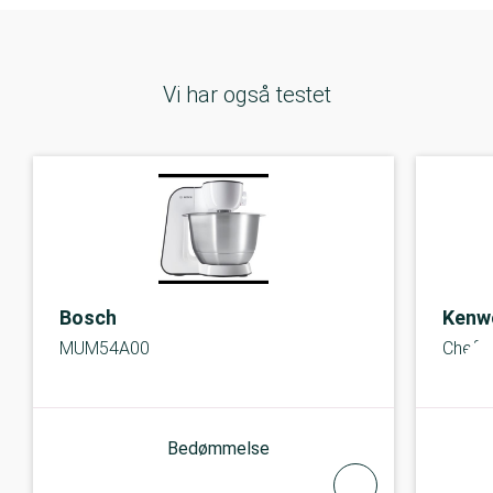
Vi har også testet
Bosch
Kenw
MUM54A00
Chef X
Bedømmelse