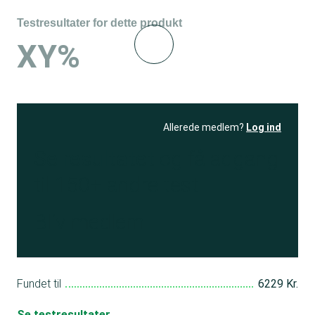
Testresultater for dette produkt
XY%
Allerede medlem?
Log ind
Se resultatet
og få adgang
til 150+ andre test
Bliv medlem
Fundet til
6229 Kr.
Se testresultater