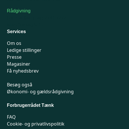
Rådgivning
For medlemmer: 7741 7777
Man-fredag 9-15
Services
Om os
Ledige stillinger
Presse
Magasiner
Få nyhedsbrev
Besøg også
Økonomi- og gældsrådgivning
Forbrugerrådet Tænk
FAQ
Cookie- og privatlivspolitik