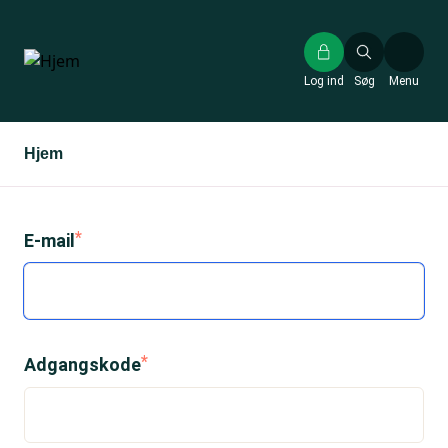
Gå
til
hovedindhold
Log ind
Søg
Menu
Hjem
E-mail
Adgangskode