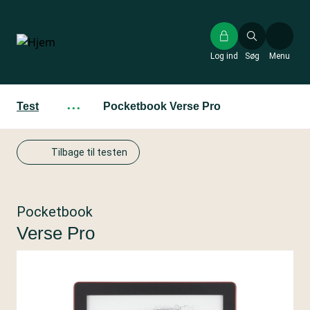
Gå
til
hovedindhold
Log ind
Søg
Menu
Test
···
Pocketbook Verse Pro
Tilbage til testen
Pocketbook
Verse Pro