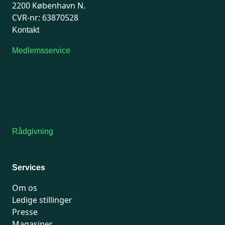
2200 København N.
CVR-nr: 63870528
Kontakt
Medlemsservice
Man-tirsdag: kl. 9-12
Onsdag: Lukket
Tors-fredag: kl. 9-12
7741 7741
Kontakt medlemsservice
Rådgivning
For medlemmer: 7741 7777
Man-fredag 9-15
Services
Om os
Ledige stillinger
Presse
Magasiner