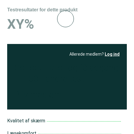
Testresultater for dette produkt
XY%
Allerede medlem?
Log ind
Se resultatet
og få adgang
til 150+ andre test
Bliv medlem
Kvalitet af skærm
Læsekomfort