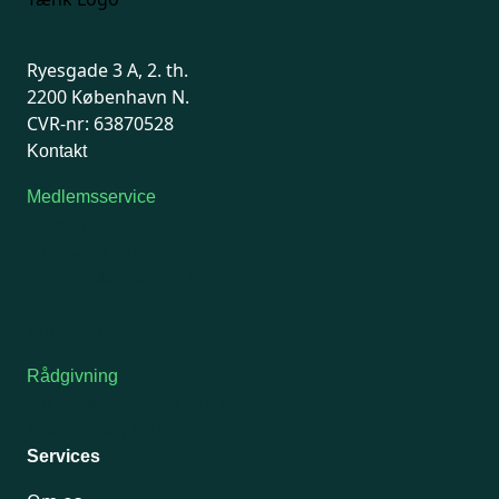
Ryesgade 3 A, 2. th.
2200 København N.
CVR-nr: 63870528
Kontakt
Medlemsservice
Man-tirsdag: kl. 9-12
Onsdag: Lukket
Tors-fredag: kl. 9-12
7741 7741
Kontakt medlemsservice
Rådgivning
For medlemmer: 7741 7777
Man-fredag 9-15
Services