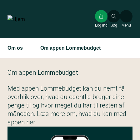
Gå
til
hovedindhold
Log ind
Søg
Menu
Om os
Om appen Lommebudget
Om appen
Lommebudget
Med appen Lommebudget kan du nemt få
overblik over, hvad du egentlig bruger dine
penge til og hvor meget du har til resten af
måneden. Læs mere om, hvad du kan med
appen her.