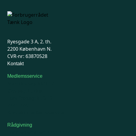
Ryesgade 3 A, 2. th.
2200 København N.
CVR-nr: 63870528
Kontakt
Medlemsservice
Man-tirsdag: kl. 9-12
Onsdag: Lukket
Tors-fredag: kl. 9-12
7741 7741
Kontakt medlemsservice
Rådgivning
For medlemmer: 7741 7777