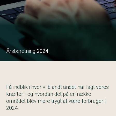
Årsberetning
2024
Få indblik i hvor vi blandt andet har lagt vores
kræfter - og hvordan det på en række
området blev mere trygt at være forbruger i
2024.