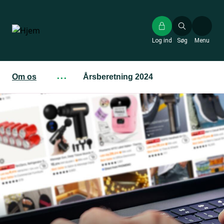
Gå
til
hovedindhold
Log ind
Søg
Menu
Om os
···
Årsberetning 2024