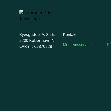
Ryesgade 3 A, 2. th.
Kontakt
2200 København N.
Medlemsservice
Rå
CVR-nr: 63870528
Man-tirsdag: kl. 9-12
F
Onsdag: Lukket
7
Tors-fredag: kl. 9-12
Ma
7741 7741
Kontakt
medlemsservice