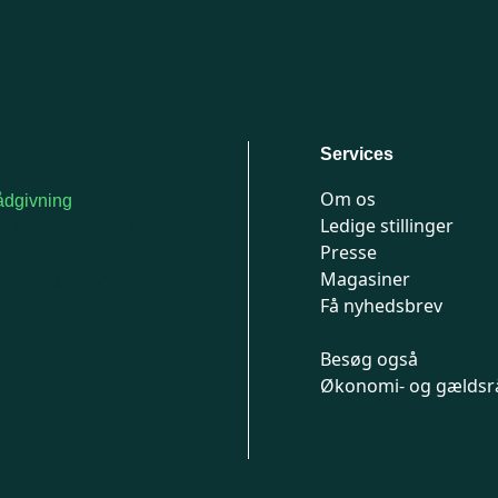
Services
Om os
dgivning
Ledige stillinger
or medlemmer: 7741
Presse
777
Magasiner
n-fredag 9-15
Få nyhedsbrev
Besøg også
Økonomi- og gældsr