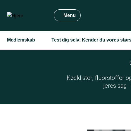
Gå
til
Menu
hovedindhold
Medlemskab
Test dig selv: Kender du vores størs
Kødklister, fluorstoffer 
jeres sag 