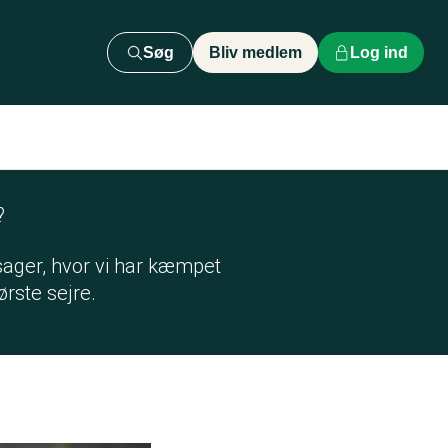
Søg
Bliv medlem
Log ind
?
rsager, hvor vi har kæmpet
rste sejre.