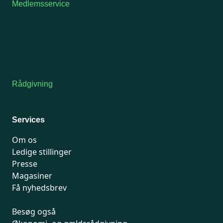
Medlemsservice
Man-tirsdag: kl. 9-12
Onsdag: Lukket
Tors-fredag: kl. 9-12
7741 7741
Kontakt medlemsservice
Rådgivning
For medlemmer: 7741 7777
Man-fredag 9-15
Services
Om os
Ledige stillinger
Presse
Magasiner
Få nyhedsbrev
Besøg også