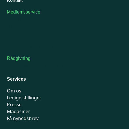
Kontakt
Medlemsservice
Man-tirsdag: kl. 9-12
Onsdag: Lukket
Tors-fredag: kl. 9-12
7741 7741
Kontakt medlemsservice
Rådgivning
For medlemmer: 7741 7777
Man-fredag 9-15
Services
Om os
Ledige stillinger
Presse
Magasiner
Få nyhedsbrev