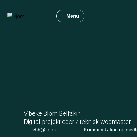
Gå
til
Menu
hovedindhold
Vibeke Blom Belfakir
Digital projektleder / teknisk webmaster
vbb@fbr.dk
Kommunikation og med