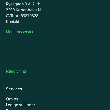
Ryesgade 3 A, 2. th.
2200 København N.
CVR-nr: 63870528
Kontakt
Medlemsservice
Man-tirsdag: kl. 9-12
Onsdag: Lukket
Tors-fredag: kl. 9-12
7741 7741
Kontakt medlemsservice
Rådgivning
For medlemmer: 7741 7777
Man-fredag 9-15
Services
Om os
Ledige stillinger