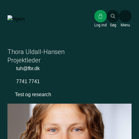
Gå
til
hovedindhold
Log ind
Søg
Menu
Thora Uldall-Hansen
Projektleder
tuh@fbr.dk
7741 7741
Test og research