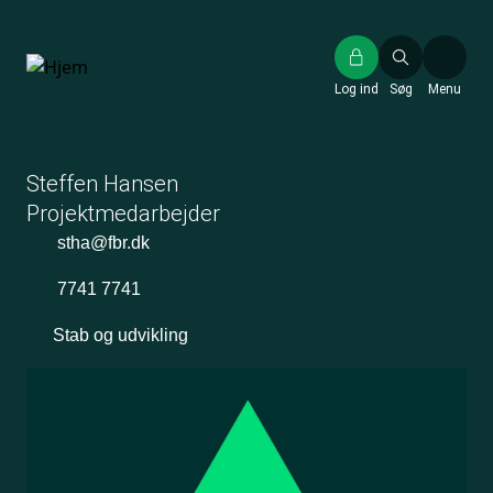
Gå
til
hovedindhold
Log ind
Søg
Menu
Steffen Hansen
Projektmedarbejder
stha@fbr.dk
7741 7741
Stab og udvikling