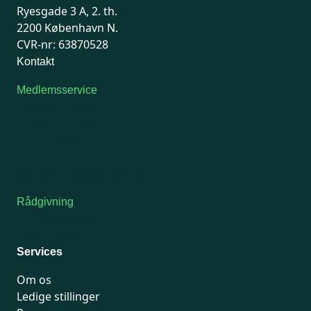
Ryesgade 3 A, 2. th.
2200 København N.
CVR-nr: 63870528
Kontakt
Medlemsservice
Man-tirsdag: kl. 9-12
Onsdag: Lukket
Tors-fredag: kl. 9-12
7741 7741
Kontakt medlemsservice
Rådgivning
For medlemmer: 7741 7777
Man-fredag 9-15
Services
Om os
Ledige stillinger