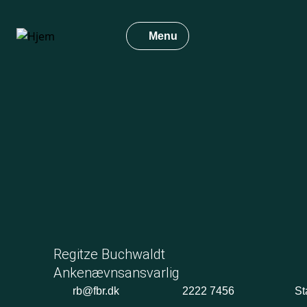
Gå
til
Menu
hovedindhold
Regitze Buchwaldt
Ankenævnsansvarlig
rb@fbr.dk
2222 7456
St