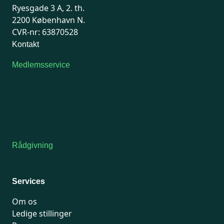
Ryesgade 3 A, 2. th.
2200 København N.
CVR-nr: 63870528
Kontakt
Medlemsservice
Man-tirsdag: kl. 9-12
Onsdag: Lukket
Tors-fredag: kl. 9-12
7741 7741
Kontakt medlemsservice
Rådgivning
For medlemmer: 7741 7777
Man-fredag 9-15
Services
Om os
Ledige stillinger