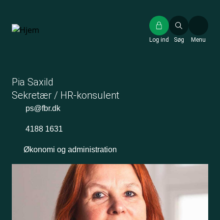
Gå
til
hovedindhold
Log ind
Søg
Menu
Pia Saxild
Sekretær / HR-konsulent
ps@fbr.dk
4188 1631
Økonomi og administration