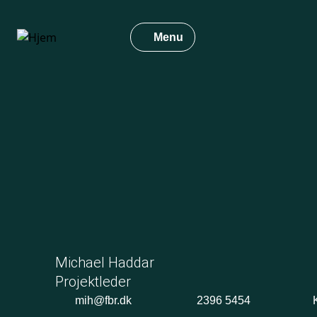
Gå
til
Menu
hovedindhold
Michael Haddar
Projektleder
mih@fbr.dk
2396 5454