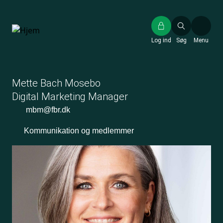
Gå
til
hovedindhold
Log ind
Søg
Menu
Mette Bach Mosebo
Digital Marketing Manager
mbm@fbr.dk
Kommunikation og medlemmer