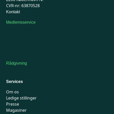
CVR-nr: 63870528
Kontakt
Medlemsservice
Man-tirsdag: kl. 9-12
Onsdag: Lukket
Tors-fredag: kl. 9-12
7741 7741
Kontakt medlemsservice
Rådgivning
For medlemmer: 7741 7777
Man-fredag 9-15
Services
Om os
Ledige stillinger
Presse
Magasiner