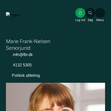
Gå
til
hovedindhold
Log ind
Søg
Menu
Marie Frank-Nielsen
Seniorjurist
mfn@fbr.dk
4132 5305
Politisk afdeling