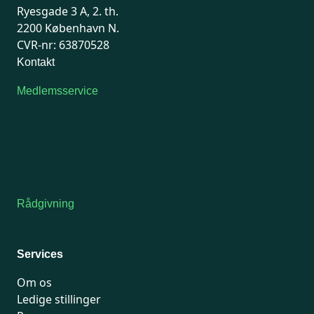
Ryesgade 3 A, 2. th.
2200 København N.
CVR-nr: 63870528
Kontakt
Medlemsservice
Man-tirsdag: kl. 9-12
Onsdag: Lukket
Tors-fredag: kl. 9-12
7741 7741
Kontakt medlemsservice
Rådgivning
For medlemmer: 7741 7777
Man-fredag 9-15
Services
Om os
Ledige stillinger