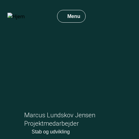
Gå
til
Menu
hovedindhold
Marcus Lundskov Jensen
Projektmedarbejder
Stab og udvikling