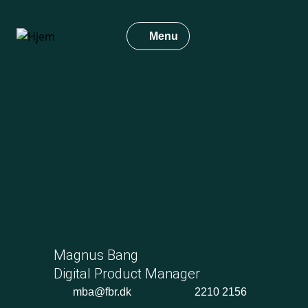
Gå
til
Menu
hovedindhold
Magnus Bang
Digital Product Manager
mba@fbr.dk
2210 2156