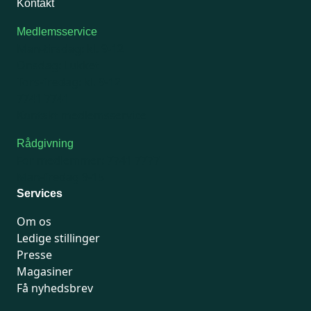
Kontakt
Medlemsservice
Man-tirsdag: kl. 9-12
Onsdag: Lukket
Tors-fredag: kl. 9-12
7741 7741
Kontakt medlemsservice
Rådgivning
For medlemmer: 7741 7777
Man-fredag 9-15
Services
Om os
Ledige stillinger
Presse
Magasiner
Få nyhedsbrev