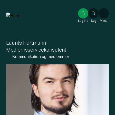
Gå
til
hovedindhold
Log ind
Søg
Menu
Laurits Hartmann
Medlemsservicekonsulent
Kommunikation og medlemmer