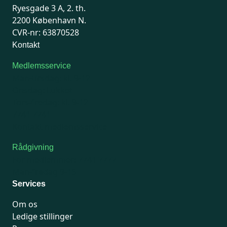
Ryesgade 3 A, 2. th.
2200 København N.
CVR-nr: 63870528
Kontakt
Medlemsservice
Man-tirsdag: kl. 9-12
Onsdag: Lukket
Tors-fredag: kl. 9-12
7741 7741
Kontakt medlemsservice
Rådgivning
For medlemmer: 7741 7777
Man-fredag 9-15
Services
Om os
Ledige stillinger