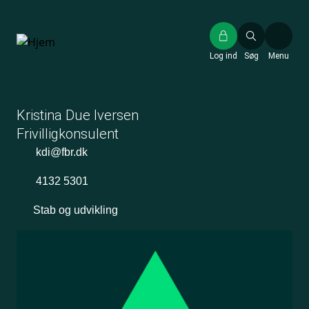
Gå
til
hovedindhold
Log ind
Søg
Menu
Kristina Due Iversen
Frivilligkonsulent
kdi@fbr.dk
4132 5301
Stab og udvikling