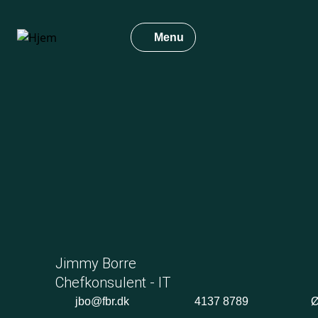
Gå
til
Menu
hovedindhold
Jimmy Borre
Chefkonsulent - IT
jbo@fbr.dk
4137 8789
Ø