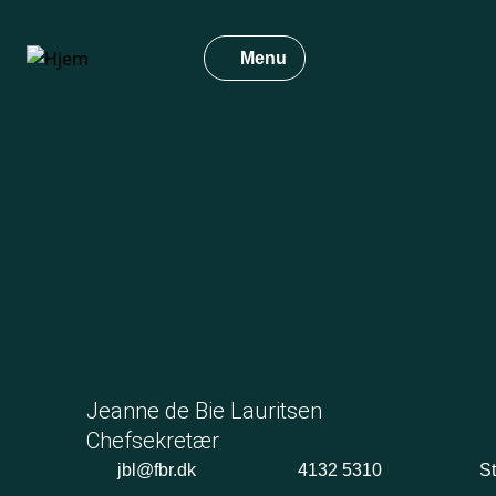
Gå
til
Menu
hovedindhold
Jeanne de Bie Lauritsen
Chefsekretær
jbl@fbr.dk
4132 5310
St