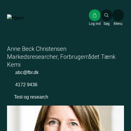
Gå
til
hovedindhold
Log ind
Søg
Menu
Anne Beck Christensen
Markedsresearcher, Forbrugerrådet Tænk
Kemi
abc@fbr.dk
4172 9436
Test og research