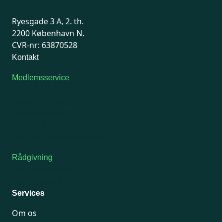
Ryesgade 3 A, 2. th.
2200 København N.
CVR-nr: 63870528
Kontakt
Medlemsservice
Man-tirsdag: kl. 9-12
Onsdag: Lukket
Tors-fredag: kl. 9-12
7741 7741
Kontakt medlemsservice
Rådgivning
For medlemmer: 7741 7777
Man-fredag 9-15
Services
Om os