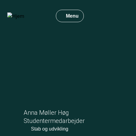
Gå
til
Menu
hovedindhold
Anna Møller Høg
Studentermedarbejder
Stab og udvikling