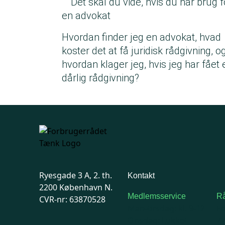
Det skal du vide, hvis du har brug f
en advokat
Hvordan finder jeg en advokat, hvad
koster det at få juridisk rådgivning, o
hvordan klager jeg, hvis jeg har fået 
dårlig rådgivning?
Ryesgade 3 A, 2. th.
Kontakt
2200 København N.
Medlemsservice
Rå
CVR-nr: 63870528
Man-tirsdag: kl. 9-12
F
Onsdag: Lukket
7