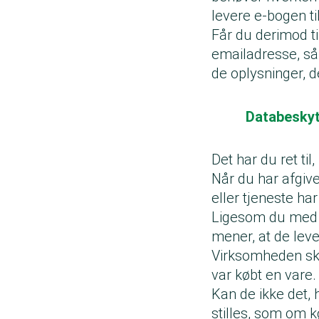
levere e-bogen til
Får du derimod t
emailadresse, så
de oplysninger, de
Databeskyt
Det har du ret til
Når du har afgive
eller tjeneste ha
Ligesom du med r
mener, at de lever
Virksomheden skal
var købt en vare.
Kan de ikke det, h
stilles, som om k