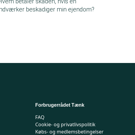
Hvem betaler skaden, hvis en
ndværker beskadiger min ejendom?
Forbrugerrådet Tænk
FAQ
Cookie- og privatlivspolitik
Købs- og medlemsbetingelser