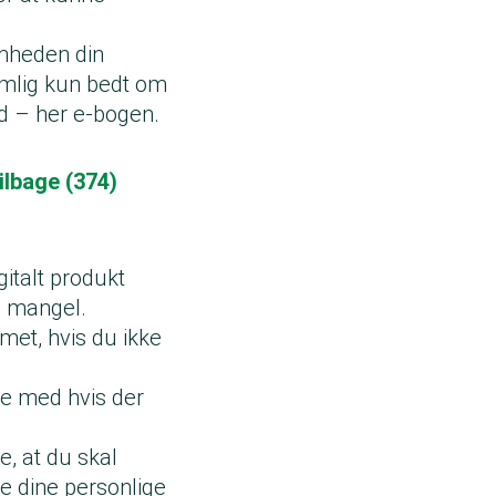
omheden din
emlig kun bedt om
old – her e-bogen.
ilbage (374)
gitalt produkt
en mangel.
met, hvis du ikke
je med hvis der
e, at du skal
le dine personlige