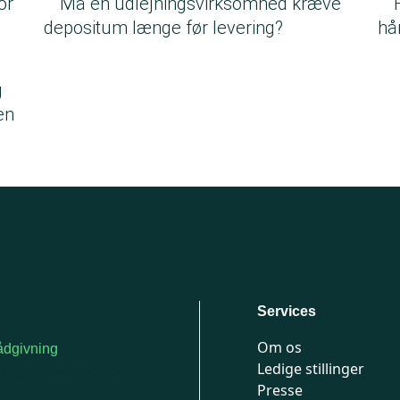
or
Må en udlejningsvirksomhed kræve
depositum længe før levering?
hå
g
en
Services
Om os
dgivning
Ledige stillinger
or medlemmer: 7741
Presse
777