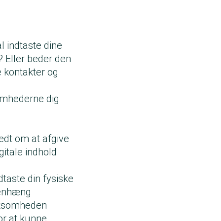
l indtaste dine
 Eller beder den
e kontakter og
somhederne dig
edt om at afgive
gitale indhold
taste din fysiske
menhæng
irksomheden
or at kunne