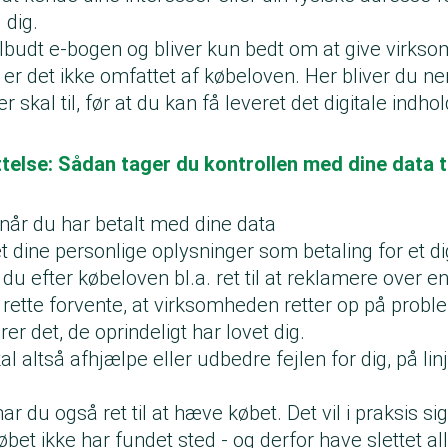
 dig.
ilbudt e-bogen og bliver kun bedt om at give virks
 er det ikke omfattet af købeloven. Her bliver du n
r skal til, før at du kan få leveret det digitale indh
telse: Sådan tager du kontrollen med dine data t
, når du har betalt med dine data
t dine personlige oplysninger som betaling for et di
r du efter købeloven bl.a. ret til at reklamere over 
ette forvente, at virksomheden retter op på proble
er det, de oprindeligt har lovet dig.
 altså afhjælpe eller udbedre fejlen for dig, på lin
ar du også ret til at hæve købet. Det vil i praksis sig
øbet ikke har fundet sted - og derfor have slettet al