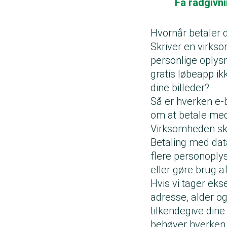
Få rådgivn
Hvornår betaler 
Skriver en virkso
personlige oplys
gratis løbeapp i
dine billeder?
Så er hverken e-
om at betale med
Virksomheden ska
Betaling med data
flere personoplys
eller gøre brug af
Hvis vi tager eks
adresse, alder 
tilkendegive dine
behøver hverken a