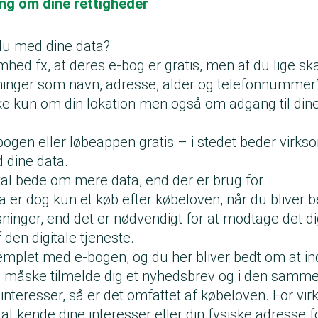
ing om dine rettigheder
du med dine data?
mhed fx, at deres e-bog er gratis, men at du lige ska
ninger som navn, adresse, alder og telefonnummer?
kke kun om din lokation men også om adgang til din
bogen eller løbeappen gratis – i stedet beder virk
 dine data.
l bede om mere data, end der er brug for
 er dog kun et køb efter købeloven, når du bliver b
ninger, end det er nødvendigt for at modtage det di
 den digitale tjeneste.
emplet med e-bogen, og du her bliver bedt om at ind
og måske tilmelde dig et nyhedsbrev og i den sam
 interesser, så er det omfattet af købeloven. For v
t kende dine interesser eller din fysiske adresse f