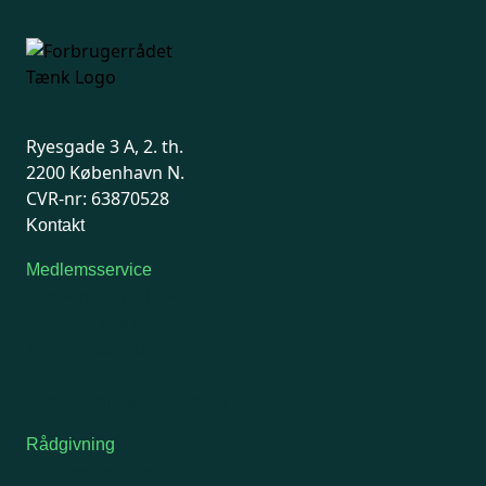
Ryesgade 3 A, 2. th.
2200 København N.
CVR-nr: 63870528
Kontakt
Medlemsservice
Man-tirsdag: kl. 9-12
Onsdag: Lukket
Tors-fredag: kl. 9-12
7741 7741
Kontakt medlemsservice
Rådgivning
For medlemmer: 7741 7777