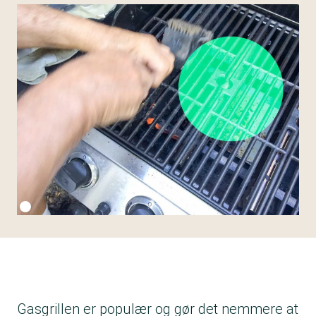
Fotokredit:
Getty Images
Gasgrillen er populær og gør det nemmere at