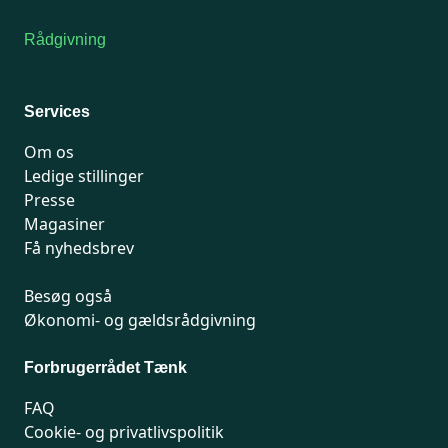
Rådgivning
For medlemmer: 7741 7777
Man-fredag 9-15
Services
Om os
Ledige stillinger
Presse
Magasiner
Få nyhedsbrev
Besøg også
Økonomi- og gældsrådgivning
Forbrugerrådet Tænk
FAQ
Cookie- og privatlivspolitik