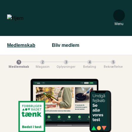
Gå
til
hovedindhold
Menu
Medlemskab
Bliv medlem
1
2
3
4
5
Medlemskab
Magasin
Oplysninger
Betaling
Bekræftelse