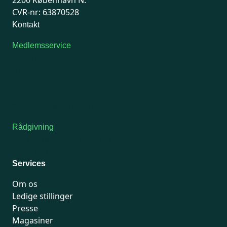
2200 København N.
CVR-nr: 63870528
Kontakt
Medlemsservice
Man-tirsdag: kl. 9-12
Onsdag: Lukket
Tors-fredag: kl. 9-12
7741 7741
Kontakt medlemsservice
Rådgivning
For medlemmer: 7741 7777
Man-fredag 9-15
Services
Om os
Ledige stillinger
Presse
Magasiner