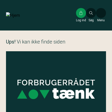
Gå
til
hovedindhold
Log ind
Søg
Menu
Ups!
Vi kan ikke finde siden