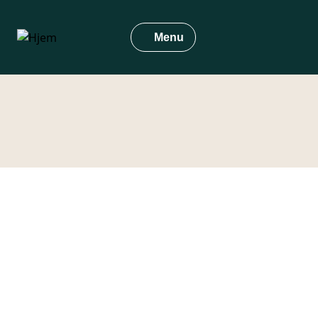
Gå
til
Menu
hovedindhold