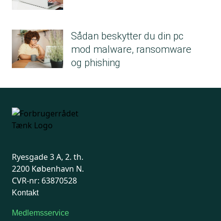
Sådan beskytter du din pc
mod malware, ransomware
og phishing
Ryesgade 3 A, 2. th.
2200 København N.
CVR-nr: 63870528
Kontakt
Medlemsservice