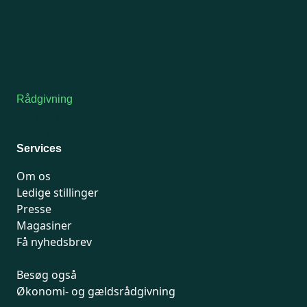
Man-tirsdag: kl. 9-12
Onsdag: Lukket
Tors-fredag: kl. 9-12
7741 7741
Kontakt medlemsservice
Rådgivning
For medlemmer: 7741 7777
Man-fredag 9-15
Services
Om os
Ledige stillinger
Presse
Magasiner
Få nyhedsbrev
Besøg også
Økonomi- og gældsrådgivning