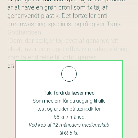
af at have en grøn profil som fx tøj af
genanvendt plastik. Det fortæller anti-
greenwashing-specialist og rådgiver Tanja
Gotthardsen.
”Dem, der sælger tøj lavet af genanvendt
plast, laver en meget effektiv markedsføring,
som taler direkte til forbrugernes
afladsfølelse,” siger hun.
Tak, fordi du læser med
Som medlem får du adgang til alle
test og artikler på tænk.dk for
58 kr. / måned
Ved køb af 12 måneders medlemskab
til 695 kr.