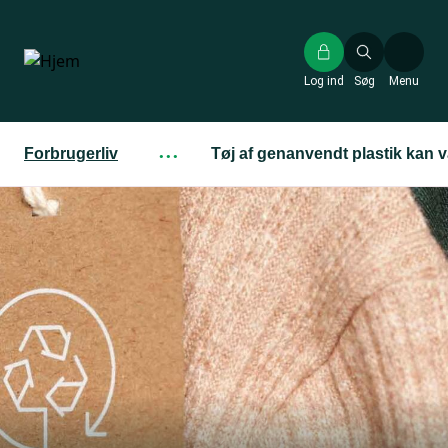
Gå
til
hovedindhold
Log ind
Søg
Menu
Forbrugerliv
···
Tøj af genanvendt plastik kan væ