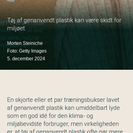
Tøj af genanvendt plastik kan være skidt for
miljøet
Morten Steiniche
Foto: Getty Images
5. december 2024
En skjorte eller et par træningsbukser lavet
af genanvendt plastik kan umiddelbart lyde
som en god idé for den klima- og
miljøbevidste forbruger, men virkeligheden
er, at tøj af genanvendt plastik ofte gør mere