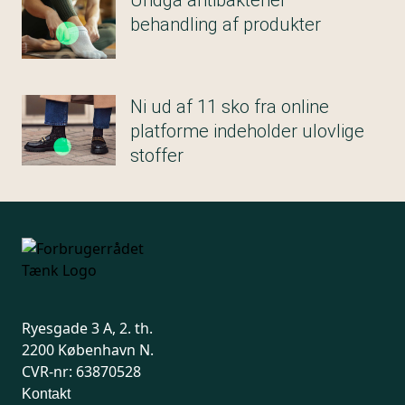
Undgå antibakteriel
behandling af produkter
Ni ud af 11 sko fra online
platforme indeholder ulovlige
stoffer
Ryesgade 3 A, 2. th.
2200 København N.
CVR-nr: 63870528
Kontakt