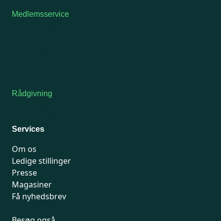
Medlemsservice
Man-tirsdag: kl. 9-12
Onsdag: Lukket
Tors-fredag: kl. 9-12
7741 7741
Kontakt medlemsservice
Rådgivning
For medlemmer: 7741 7777
Man-fredag 9-15
Services
Om os
Ledige stillinger
Presse
Magasiner
Få nyhedsbrev
Besøg også